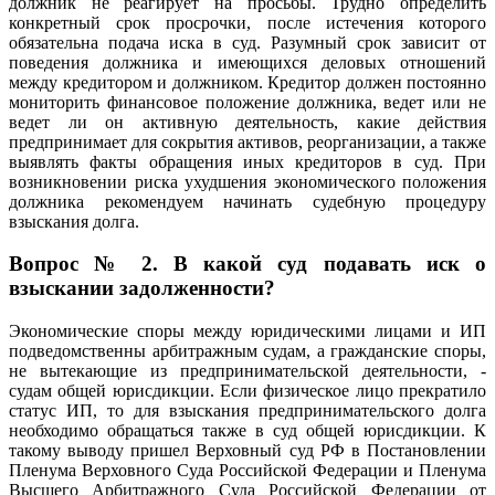
должник не реагирует на просьбы. Трудно определить
конкретный срок просрочки, после истечения которого
обязательна подача иска в суд. Разумный срок зависит от
поведения должника и имеющихся деловых отношений
между кредитором и должником. Кредитор должен постоянно
мониторить финансовое положение должника, ведет или не
ведет ли он активную деятельность, какие действия
предпринимает для сокрытия активов, реорганизации, а также
выявлять факты обращения иных кредиторов в суд. При
возникновении риска ухудшения экономического положения
должника рекомендуем начинать судебную процедуру
взыскания долга.
Вопрос № 2. В какой суд подавать иск о
взыскании задолженности?
Экономические споры между юридическими лицами и ИП
подведомственны арбитражным судам, а гражданские споры,
не вытекающие из предпринимательской деятельности, -
судам общей юрисдикции. Если физическое лицо прекратило
статус ИП, то для взыскания предпринимательского долга
необходимо обращаться также в суд общей юрисдикции. К
такому выводу пришел Верховный суд РФ в Постановлении
Пленума Верховного Суда Российской Федерации и Пленума
Высшего Арбитражного Суда Российской Федерации от