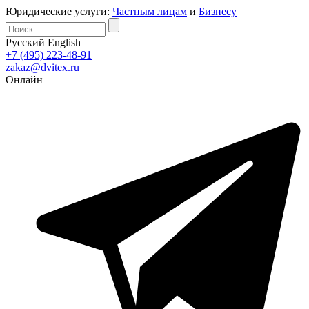
Юридические услуги:
Частным лицам
и
Бизнесу
Русский
English
+7 (495) 223-48-91
zakaz@dvitex.ru
Онлайн