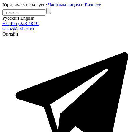
Юридические услуги:
Частным лицам
и
Бизнесу
Русский
English
+7 (495) 223-48-91
zakaz@dvitex.ru
Онлайн