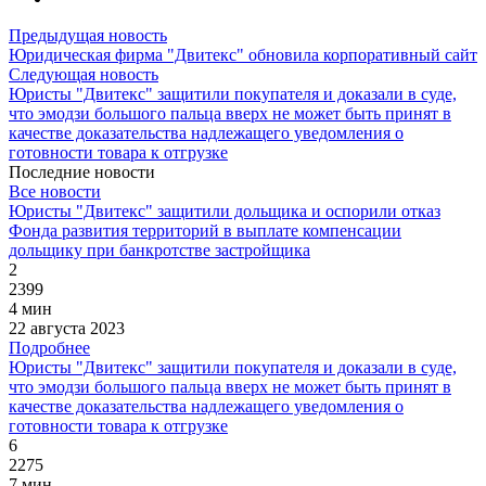
Предыдущая новость
Юридическая фирма "Двитекс" обновила корпоративный сайт
Следующая новость
Юристы "Двитекс" защитили покупателя и доказали в суде,
что эмодзи большого пальца вверх не может быть принят в
качестве доказательства надлежащего уведомления о
готовности товара к отгрузке
Последние новости
Все новости
Юристы "Двитекс" защитили дольщика и оспорили отказ
Фонда развития территорий в выплате компенсации
дольщику при банкротстве застройщика
2
2399
4 мин
22 августа 2023
Подробнее
Юристы "Двитекс" защитили покупателя и доказали в суде,
что эмодзи большого пальца вверх не может быть принят в
качестве доказательства надлежащего уведомления о
готовности товара к отгрузке
6
2275
7 мин