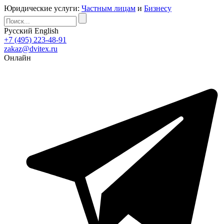
Юридические услуги:
Частным лицам
и
Бизнесу
Русский
English
+7 (495) 223-48-91
zakaz@dvitex.ru
Онлайн