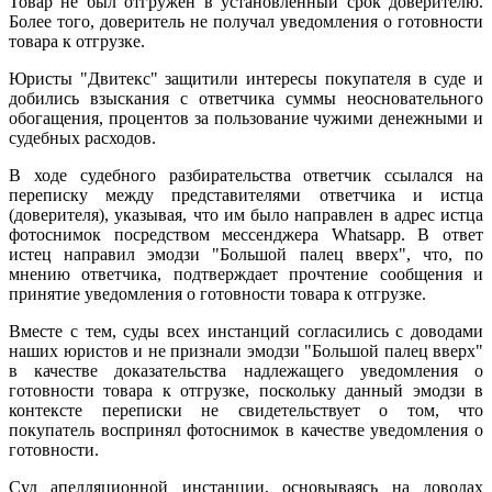
Товар не был отгружен в установленный срок доверителю.
Более того, доверитель не получал уведомления о готовности
товара к отгрузке.
Юристы "Двитекс" защитили интересы покупателя в суде и
добились взыскания с ответчика суммы неосновательного
обогащения, процентов за пользование чужими денежными и
судебных расходов.
В ходе судебного разбирательства ответчик ссылался на
переписку между представителями ответчика и истца
(доверителя), указывая, что им было направлен в адрес истца
фотоснимок посредством мессенджера Whatsapp. В ответ
истец направил эмодзи "Большой палец вверх", что, по
мнению ответчика, подтверждает прочтение сообщения и
принятие уведомления о готовности товара к отгрузке.
Вместе с тем, суды всех инстанций согласились с доводами
наших юристов и не признали эмодзи "Большой палец вверх"
в качестве доказательства надлежащего уведомления о
готовности товара к отгрузке, поскольку данный эмодзи в
контексте переписки не свидетельствует о том, что
покупатель воспринял фотоснимок в качестве уведомления о
готовности.
Суд апелляционной инстанции, основываясь на доводах