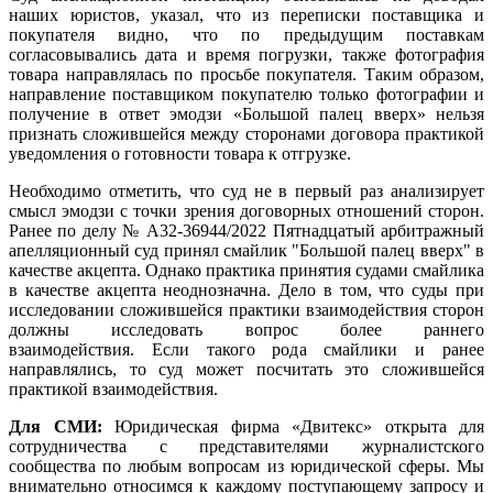
наших юристов, указал, что из переписки поставщика и
покупателя видно, что по предыдущим поставкам
согласовывались дата и время погрузки, также фотография
товара направлялась по просьбе покупателя. Таким образом,
направление поставщиком покупателю только фотографии и
получение в ответ эмодзи «Большой палец вверх» нельзя
признать сложившейся между сторонами договора практикой
уведомления о готовности товара к отгрузке.
Необходимо отметить, что суд не в первый раз анализирует
смысл эмодзи с точки зрения договорных отношений сторон.
Ранее по делу № А32-36944/2022 Пятнадцатый арбитражный
апелляционный суд принял смайлик "Большой палец вверх" в
качестве акцепта. Однако практика принятия судами смайлика
в качестве акцепта неоднозначна. Дело в том, что суды при
исследовании сложившейся практики взаимодействия сторон
должны исследовать вопрос более раннего
взаимодействия. Если такого рода смайлики и ранее
направлялись, то суд может посчитать это сложившейся
практикой взаимодействия.
Для СМИ:
Юридическая фирма «Двитекс» открыта для
сотрудничества с представителями журналистского
сообщества по любым вопросам из юридической сферы. Мы
внимательно относимся к каждому поступающему запросу и