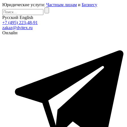
Юридические услуги:
Частным лицам
и
Бизнесу
Русский
English
+7 (495) 223-48-91
zakaz@dvitex.ru
Онлайн