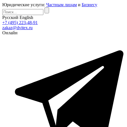
Юридические услуги:
Частным лицам
и
Бизнесу
Русский
English
+7 (495) 223-48-91
zakaz@dvitex.ru
Онлайн