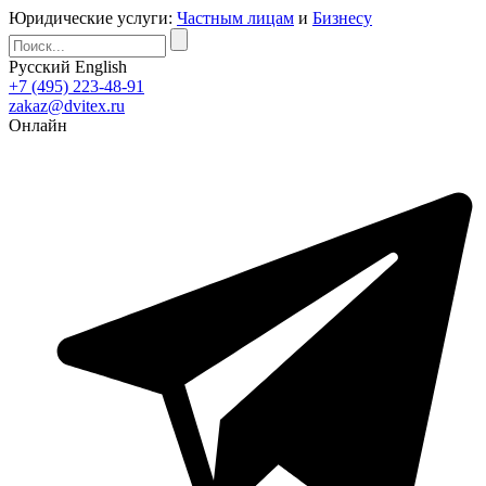
Юридические услуги:
Частным лицам
и
Бизнесу
Русский
English
+7 (495) 223-48-91
zakaz@dvitex.ru
Онлайн