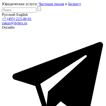
Юридические услуги:
Частным лицам
и
Бизнесу
Русский
English
+7 (495) 223-48-91
zakaz@dvitex.ru
Онлайн