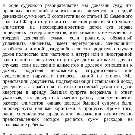
В ходе судебного разбирательства мы доказали суду, что
правовых оснований для взыскания алиментов в твердой
денежной сумме нет. В соответствии со статьей 83 Семейного
кодекса РФ при отсутствии соглашения родителей об уплате
алиментов на несовершеннолетних детей суд вправе
определить размер алиментов, взыскиваемых ежемесячно, в
твердой денежной сумме, если родитель, обязанный
уплачивать алименты, имеет нерегулярный, меняющийся
заработок или иной доход; либо если этот родитель получает
доход полностью или частично в натуре или в иностранной
валюте; либо если у него отсутствует доход; а также в других
случаях, если взыскание алиментов в долевом отношении к
доходу родителя невозможно, затруднительно или
существенно нарушает интересы одной из сторон. Мы
представили документы, подтверждающий стабильный доход
доверителя - заработная плата и пассивный доход от сдачи
квартиры в аренду. Бывшая супруга возражала в ответ,
указывая, что доверитель сменил работу для уменьшения
размера алиментов, однако доводы бывшей супруги были
опровергнуты нашими юристами в процессе. Кроме того,
наши специалисты представили возражения относительно
предоставленных истцом расчетов сумм расходов на
содержание ребенка.
В результате нашей работы суд отказал во взыскании