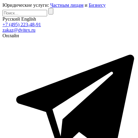
Юридические услуги:
Частным лицам
и
Бизнесу
Русский
English
+7 (495) 223-48-91
zakaz@dvitex.ru
Онлайн