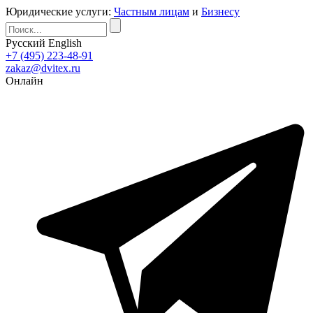
Юридические услуги:
Частным лицам
и
Бизнесу
Русский
English
+7 (495) 223-48-91
zakaz@dvitex.ru
Онлайн