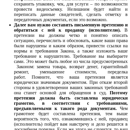
сохранить упаковку, чек, для услуги – по возможности
провести видеосъемку. Нелишним будет найти и
переписать данные свидетелей, сделать отметку в
передаточных документах, если это возможно.
Далее вам нужно составить письменную претензию и
обратиться с ней к продавцу (исполнителю).
В
претензии вы должны четко и понятно описать
ситуацию, перечислить и обосновать, какие ваши права
были нарушены и каким образом, привести ссылки на
нормы и требования Закона, а также изложить ваше
требование к нарушителю. Требование вы выбираете
сами. Это может быть любое из числа предусмотренных
Законом: замена товара, возврат денег, гарантийный
ремонт, уменьшение стоимости, переделка
работ.
Помните, что ваша претензия является
юридически значимым документом. При отказе второй
стороны в удовлетворении ваших законных требований
она станет основой для обращения в суд.
Поэтому
претензия должна быть составлена юридически
грамотно, в соответствии с требованиями,
предъявляемыми к такого рода документам.
Чем
грамотнее будет составлена претензия, тем выше
вероятность того, что, ознакомившись с ней, продавец
(исполнитель) пойдет вам навстречу и дело решится в
досудебном порядке. Если же этого не случится, то ваш