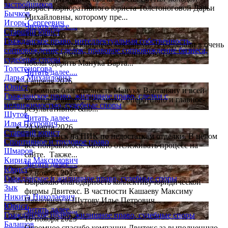
застройщиков
возраст корпоративного юриста Толстоноговой Дарьи
Бычков
Михайловны, которому пре...
Игорь Сергеевич
Читать далее....
Старший юрист
19 мая 2026
Гражданское право, интеллектуальная собственность,
Очень хорошая юридическая фирма. Всё сделали в очень
сопровождение сделок, правовое сопровождение бизнеса,
короткие сроки и чётко. Особенно хочется
судебные споры
поблагодарить Манука Варта...
Толстоногова
Читать далее....
Дарья Михайловна
4 апреля 2026
Юрист
Огромная благодарность Мануку Вартаняну и всей
Гражданское право, жилищное право, сделки с
команде Двитекс! Все четко, оперативно и главное-
недвижимостью, судебные споры
результативно. &nb...
Шутов
Читать далее....
Илья Петрович
24 марта 2026
Старший юрист
Подавал иск на ПИК по недостаткам отделки. В целом
Спортивное и трудовое право
все понравилось. Можно отслеживать процесс на
Шмаров
сайте. Также...
Кирилл Максимович
Читать далее....
Юрист
27 ноября 2025
Гражданское и жилищное право, судебные споры
Выражаю благодарность коллективу юридической
Зык
фирмы Двитекс. В частности Кашаеву Максиму
Никита Николаевич
Павловичу и Шутову Илье Петрович...
Юрист
Читать далее....
Гражданское право, жилищное право, судебные споры
16 ноября 2025
Балашов
Огромное спасибо компании Двитекс за выполненную