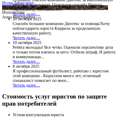
Игорь Борисович
работу и за результат. Отдельное спасибо Мануку
Помощник руководителя
Овсеповичу, постоянно н...
Ипполитова
Читать далее....
Анна Викторовна
20 октября 2025
Спасибо большое компании Двитекс за помощь!Хочу
поблагодарить юриста Киррила за проделанную
качественную работу.
Читать далее....
10 октября 2025
Ребята молодцы! Все четко. Оценили перспективу дела
и только потом взялись за него. Отбили штраф. И работа
и коммуникаци...
Читать далее....
8 октября 2025
Я профессиональный футболист, работаю с юристом
этой компании - Кириллом много лет, отличный
специалист помогает по мног...
Читать далее....
Стоимость услуг
юристов по защите
прав потребителей
Устная консультация юриста