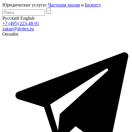
Юридические услуги:
Частным лицам
и
Бизнесу
Русский
English
+7 (495) 223-48-91
zakaz@dvitex.ru
Онлайн