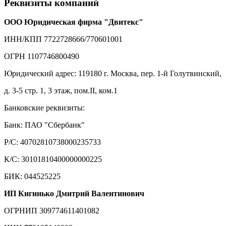
Реквизиты компаний
ООО Юридическая фирма "Двитекс"
ИНН/КПП 7722728666/770601001
ОГРН 1107746800490
Юридический адрес: 119180 г. Москва, пер. 1-й Голутвинский,
д. 3-5 стр. 1, 3 этаж, пом.II, ком.1
Банковские реквизиты:
Банк: ПАО "Сбербанк"
Р/С: 40702810738000235733
К/С: 30101810400000000225
БИК: 044525225
ИП Кигинько Дмитрий Валентинович
ОГРНИП 309774611401082