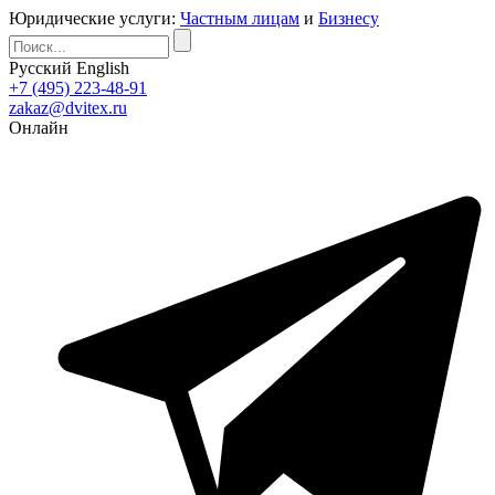
Юридические услуги:
Частным лицам
и
Бизнесу
Русский
English
+7 (495) 223-48-91
zakaz@dvitex.ru
Онлайн