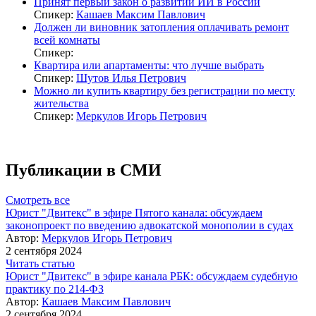
Принят первый закон о развитии ИИ в России
Спикер:
Кашаев Максим Павлович
Должен ли виновник затопления оплачивать ремонт
всей комнаты
Спикер:
Квартира или апартаменты: что лучше выбрать
Спикер:
Шутов Илья Петрович
Можно ли купить квартиру без регистрации по месту
жительства
Спикер:
Меркулов Игорь Петрович
Публикации в СМИ
Смотреть все
Юрист "Двитекс" в эфире Пятого канала: обсуждаем
законопроект по введению адвокатской монополии в судах
Автор:
Меркулов Игорь Петрович
2 сентября 2024
Читать статью
Юрист "Двитекс" в эфире канала РБК: обсуждаем судебную
практику по 214-ФЗ
Автор:
Кашаев Максим Павлович
2 сентября 2024