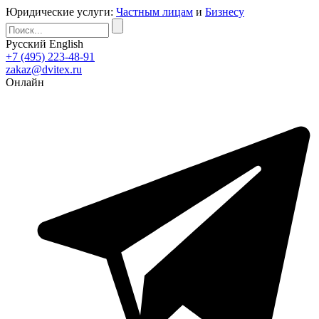
Юридические услуги:
Частным лицам
и
Бизнесу
Русский
English
+7 (495) 223-48-91
zakaz@dvitex.ru
Онлайн