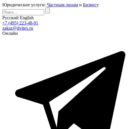
Юридические услуги:
Частным лицам
и
Бизнесу
Русский
English
+7 (495) 223-48-91
zakaz@dvitex.ru
Онлайн