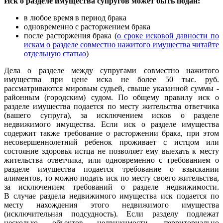
Иск о разделе имущества супругов может быть подан:
в любое время в период брака
одновременно с расторжением брака
после расторжения брака (
о сроке исковой давности по
искам о разделе совместно нажитого имущества читайте
отдельную статью
)
Дела о разделе между супругами совместно нажитого
имущества при цене иска не более 50 тыс. руб.
рассматриваются мировым судьей, свыше указанной суммы -
районным (городским) судом. По общему правилу иск о
разделе имущества подается по месту жительства ответчика
(вашего супруга), за исключением исков о разделе
недвижимого имущества. Если иск о разделе имущества
содержит также требование о расторжении брака, при этом
несовершеннолетний ребенок проживает с истцом или
состояние здоровья истца не позволяет ему выехать к месту
жительства ответчика, или одновременно с требованием о
разделе имущества подается требование о взыскании
алиментов, то можно подать иск по месту своего жительства,
за исключением требований о разделе недвижимости.
В случае раздела недвижимого имущества иск подается по
месту нахождения этого недвижимого имущества
(исключительная подсудность). Если разделу подлежат
несколько объектов недвижимости, территориально