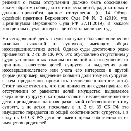
решения о таком отступлении должно быть обосновано,
каким образом соблюдаются интересы детей, ради которых и
должно произойти данное отступление (п. 14 Обзора
судебной практики Верховного Суда РФ № 3 (2019), утв.
Президиумом Верховного Суда РФ 27.11.2019). В каждом
конкретном случае интересы детей устанавливает суд.
На сегодняшний день в суды поступает большое количество
исковых заявлений от супругов, имеющих общих
несовершеннолетних детей. Однако суды достаточно редко
применяют п. 2 ст. 39 СК РФ. Это обусловлено отсутствием у
судов установленных законом оснований для отступления от
принципа равенства долей супругов и выделения доли
несовершеннолетнего или учета его интересов в другой
форме (например, выделение большей доли тому из супругов,
с кем продолжают проживать несовершеннолетние дети).
Стоит также отметить, что при применении судом правила об
отступлении от равенства долей имущество, выделяемое
сверх доли супругу, с которым остаются несовершеннолетние
дети, принадлежит на праве раздельной собственности этому
супругу, а не детям, поскольку в п. 2 ст. 39 СК РФ это
имущество передается из общей собственности супругов, а в
силу ст. 60 СК РФ дети не имеют права собственности на
имущество родителей.