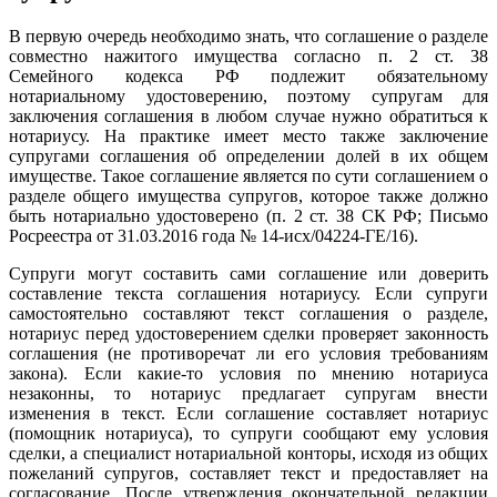
В первую очередь необходимо знать, что соглашение о разделе
совместно нажитого имущества согласно п. 2 ст. 38
Семейного кодекса РФ подлежит обязательному
нотариальному удостоверению, поэтому супругам для
заключения соглашения в любом случае нужно обратиться к
нотариусу. На практике имеет место также заключение
супругами соглашения об определении долей в их общем
имуществе. Такое соглашение является по сути соглашением о
разделе общего имущества супругов, которое также должно
быть нотариально удостоверено (п. 2 ст. 38 СК РФ; Письмо
Росреестра от 31.03.2016 года № 14-исх/04224-ГЕ/16).
Супруги могут составить сами соглашение или доверить
составление текста соглашения нотариусу. Если супруги
самостоятельно составляют текст соглашения о разделе,
нотариус перед удостоверением сделки проверяет законность
соглашения (не противоречат ли его условия требованиям
закона). Если какие-то условия по мнению нотариуса
незаконны, то нотариус предлагает супругам внести
изменения в текст. Если соглашение составляет нотариус
(помощник нотариуса), то супруги сообщают ему условия
сделки, а специалист нотариальной конторы, исходя из общих
пожеланий супругов, составляет текст и предоставляет на
согласование. После утверждения окончательной редакции