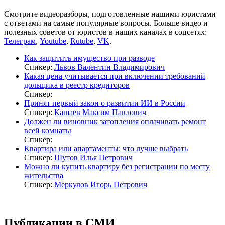
Смотрите видеоразборы, подготовленные нашими юристами
с ответами на самые популярные вопросы. Больше видео и
полезных советов от юристов в наших каналах в соцсетях:
Телеграм
,
Youtube
,
Rutube
,
VK
.
Как защитить имущество при разводе
Спикер:
Львов Валентин Владимирович
Какая цена учитывается при включении требований
дольщика в реестр кредиторов
Спикер:
Принят первый закон о развитии ИИ в России
Спикер:
Кашаев Максим Павлович
Должен ли виновник затопления оплачивать ремонт
всей комнаты
Спикер:
Квартира или апартаменты: что лучше выбрать
Спикер:
Шутов Илья Петрович
Можно ли купить квартиру без регистрации по месту
жительства
Спикер:
Меркулов Игорь Петрович
Публикации в СМИ