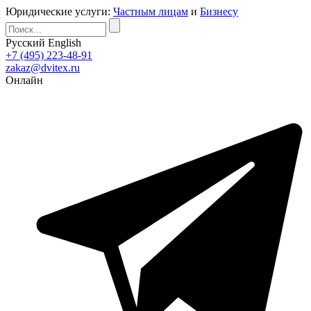
Юридические услуги:
Частным лицам
и
Бизнесу
Русский
English
+7 (495) 223-48-91
zakaz@dvitex.ru
Онлайн