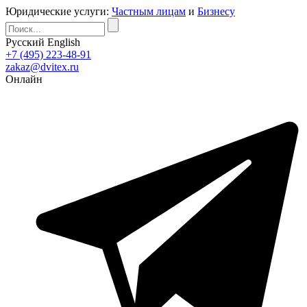
Юридические услуги:
Частным лицам
и
Бизнесу
Русский
English
+7 (495) 223-48-91
zakaz@dvitex.ru
Онлайн