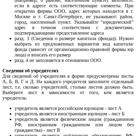
(например, о районе, населенном пункте) заполните,
если в адресе есть соответствующие элементы. При
открытии фирмы ООО, адрес которых находится в г.
Москве и г. Санкт-Петербурге, не указывают: район,
город, населенный пункт. Указывайте “юридический”
адрес в точном соответствии с документами,
подтверждающими предоставление адреса
разд. 3 (Сведения о размере капитала (фонда)). Нужно
выбрать из предложенных вариантов вид капитала/
фонда (зависит от организационно-правовой формы юр
лица) и вписать его размер
разд. 4 не заполняется в отношении ООО
Сведения об учредителях
Для сведений об учредителях в форме предусмотрены листы
А, Б, В, Г и Д. На каждого учредителя заполните отдельный
лист, т.е. сколько учредителей, столько листов должно быть.
Выберите лист в зависимости от того, кем является
учредитель:
учредитель является российским юрлицом - лист А
учредитель является иностранным юрлицом - лист Б
учредитель является физическим лицом (гражданином
РФ, иностранным гражданином или лицом без
гражданства) - лист В
учредитель является публичным образованием: РФ,