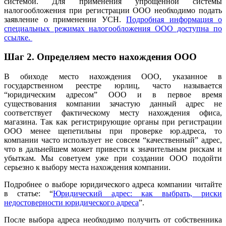
системой. Для применения упрощенной системы
налогообложения при регистрации ООО необходимо подать
заявление о применении УСН.
Подробная информация о
специальных режимах налогообложения ООО доступна по
ссылке.
Шаг 2.
Определяем место нахождения ООО
В обиходе место нахождения ООО, указанное в
государственном реестре юрлиц, часто называется
“юридическим адресом” ООО и в первое время
существования компании зачастую данный адрес не
соответствует фактическому месту нахождения офиса,
магазина. Так как регистрирующие органы при регистрации
ООО менее щепетильны при проверке юр.адреса, то
компании часто использует не совсем “качественный” адрес,
что в дальнейшем может привести к значительным рискам и
убыткам. Мы советуем уже при создании ООО подойти
серьезно к выбору места нахождения компании.
Подробнее о выборе юридического адреса компании читайте
в статье: “
Юридический адрес: как выбрать, риски
недостоверности юридического адреса
”.
После выбора адреса необходимо получить от собственника