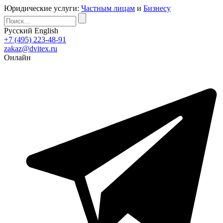
Юридические услуги:
Частным лицам
и
Бизнесу
Русский
English
+7 (495) 223-48-91
zakaz@dvitex.ru
Онлайн