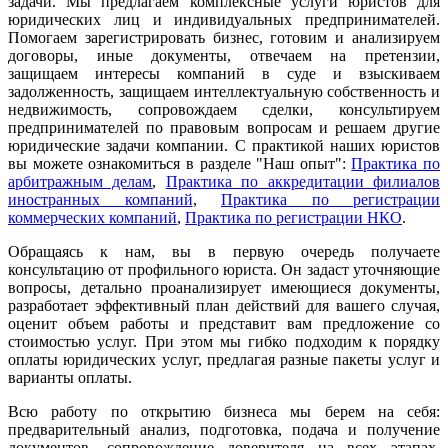
задачи. Мы предлагаем комплексные услуги юристов для
юридических лиц и индивидуальных предпринимателей.
Помогаем зарегистрировать бизнес, готовим и анализируем
договоры, иные документы, отвечаем на претензии,
защищаем интересы компаний в суде и взыскиваем
задолженность, защищаем интеллектуальную собственность и
недвижимость, сопровождаем сделки, консультируем
предпринимателей по правовым вопросам и решаем другие
юридические задачи компании. С практикой наших юристов
вы можете ознакомиться в разделе "Наш опыт":
Практика по
арбитражным делам
,
Практика по аккредитации филиалов
иностранных компаний
,
Практика по регистрации
коммерческих компаний
,
Практика по регистрации НКО
.
Обращаясь к нам, вы в первую очередь получаете
консультацию от профильного юриста. Он задаст уточняющие
вопросы, детально проанализирует имеющиеся документы,
разработает эффективный план действий для вашего случая,
оценит объем работы и представит вам предложение со
стоимостью услуг. При этом мы гибко подходим к порядку
оплаты юридических услуг, предлагая разные пакеты услуг и
варианты оплаты.
Всю работу по открытию бизнеса мы берем на себя:
предварительный анализ, подготовка, подача и получение
документов, сопровождение доверителя на всех этапах,