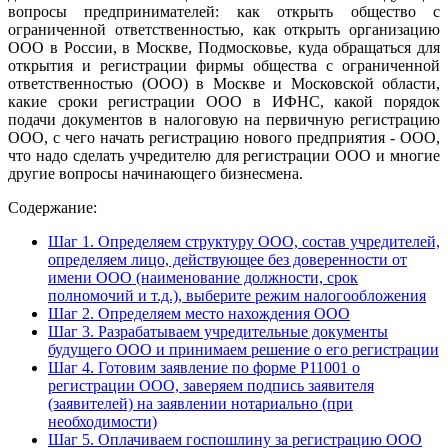
вопросы предпринимателей: как открыть общество с
ограниченной ответственностью, как открыть организацию
ООО в России, в Москве, Подмосковье, куда обращаться для
открытия и регистрации фирмы общества с ограниченной
ответственностью (ООО) в Москве и Московской области,
какие сроки регистрации ООО в ИФНС, какой порядок
подачи документов в налоговую на первичную регистрацию
ООО, с чего начать регистрацию нового предприятия - ООО,
что надо сделать учредителю для регистрации ООО и многие
другие вопросы начинающего бизнесмена.
Содержание:
Шаг 1. Определяем структуру ООО, состав учредителей,
определяем лицо, действующее без доверенности от
имени ООО (наименование должности, срок
полномочий и т.д.), выберите режим налогообложения
Шаг 2. Определяем место нахождения ООО
Шаг 3. Разрабатываем учредительные документы
будущего ООО и принимаем решение о его регистрации
Шаг 4. Готовим заявление по форме Р11001 о
регистрации ООО, заверяем подпись заявителя
(заявителей) на заявлении нотариально (при
необходимости)
Шаг 5. Оплачиваем госпошлину за регистрацию ООО