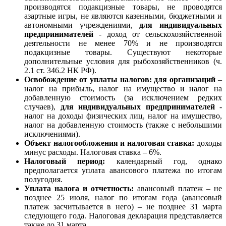
производятся подакцизные товары, не проводятся
азартные игры, не являются казенными, бюджетными и
автономными учреждениями,
д
ля индивидуальных
предпринимателей
- доход от сельскохозяйственной
деятельности не менее 70% и не производятся
подакцизные товары.
Существуют некоторые
дополнительные условия для рыбохозяйственников (ч.
2.1 ст. 346.2 НК РФ).
Освобождение от уплаты налогов: д
ля организаций
–
налог на прибыль, налог на имущество и налог на
добавленную стоимость
(за исключением редких
случаев),
д
ля индивидуальных предпринимателей
-
налог на доходы физических лиц, налог на имущество,
налог на добавленную стоимость
(также с небольшими
исключениями).
Объект налогообложения и налоговая ставка:
доходы
минус расходы. Налоговая ставка – 6%.
Налоговый период:
календарный год, однако
предполагается уплата авансового платежа по итогам
полугодия.
Уплата налога и отчетность:
авансовый платеж
– не
позднее 25 июля,
налог по итогам года
(авансовый
платеж засчитывается в него) – не позднее 31 марта
следующего года.
Налоговая декларация
представляется
также до 31 марта.