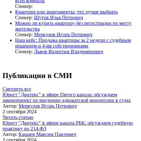
всей комнаты
Спикер:
Квартира или апартаменты: что лучше выбрать
Спикер:
Шутов Илья Петрович
Можно ли купить квартиру без регистрации по месту
жительства
Спикер:
Меркулов Игорь Петрович
Наш кейс: Продажа квартиры за 2 недели с судебным
решением и 4-мя собственниками
Спикер:
Львов Валентин Владимирович
Публикации в СМИ
Смотреть все
Юрист "Двитекс" в эфире Пятого канала: обсуждаем
законопроект по введению адвокатской монополии в судах
Автор:
Меркулов Игорь Петрович
2 сентября 2024
Читать статью
Юрист "Двитекс" в эфире канала РБК: обсуждаем судебную
практику по 214-ФЗ
Автор:
Кашаев Максим Павлович
2 сентября 2024