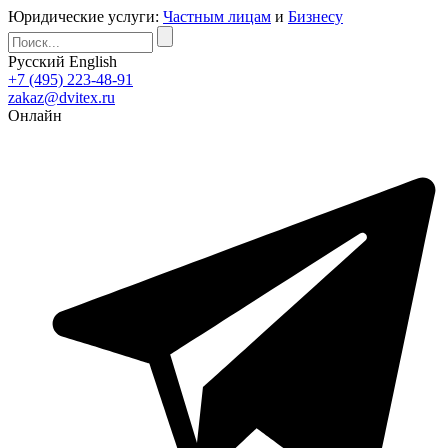
Юридические услуги:
Частным лицам
и
Бизнесу
Русский
English
+7 (495) 223-48-91
zakaz@dvitex.ru
Онлайн