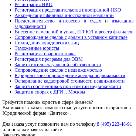
Регистрация НКО
Регистрация представительства иностранной НКО
Аккредитация филиала иностранной компании
Представительство интересов в судах
и
взыскание
задолженности
Внесение изменений в устав, ЕГРЮЛ и реестр филиалов
Сопровождение сделок с долями в уставном капитале
Ликвидация юридических лиц
Таможенные юристы
Регистрация товарного знака
Регистрация программ для ЭВМ
Защита интеллектуальной собственности
Сопровождение сделок с недвижимостью
Юридическое сопровождение аренды недвижимости
Оспаривание кадастровой стоимости недвижимости
Защита собственников при изъятии недвижимости
Защита в спорах с ДГИ г. Москвы
Требуется помощь юриста в сфере бизнеса?
Вы можете заказать комплексные услуги опытных юристов в
Юридической фирме «Двитекс».
Для заказа услуг позвоните нам по телефону
8 (495) 223-48-91
или оставьте заявку на сайте
Заказать звонок