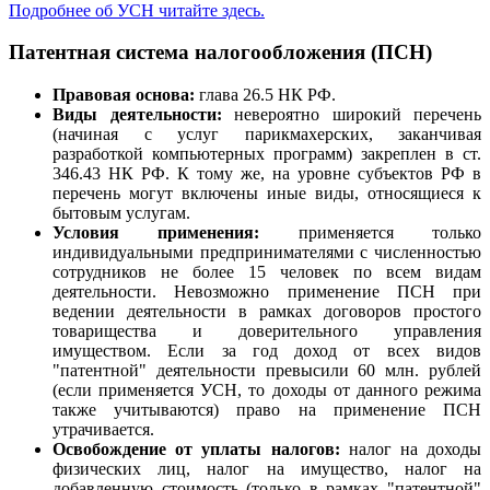
Подробнее об УСН читайте здесь
.
Патентная система налогообложения (ПСН)
Правовая основа:
глава 26.5 НК РФ.
Виды деятельности:
невероятно широкий перечень
(начиная с услуг парикмахерских, заканчивая
разработкой компьютерных программ) закреплен в ст.
346.43 НК РФ. К тому же, на уровне субъектов РФ в
перечень могут включены иные виды, относящиеся к
бытовым услугам.
Условия применения:
применяется
только
индивидуальными предпринимателями
с численностью
сотрудников не более 15 человек по всем видам
деятельности. Невозможно применение ПСН при
ведении деятельности в рамках договоров простого
товарищества и доверительного управления
имуществом. Если за год доход от всех видов
"патентной" деятельности превысили 60 млн. рублей
(если применяется УСН, то доходы от данного режима
также учитываются) право на применение ПСН
утрачивается.
Освобождение от уплаты налогов:
налог на доходы
физических лиц, налог на имущество, налог на
добавленную стоимость
(только в рамках "патентной"