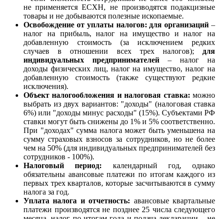
не применяется ЕСХН, не производятся подакцизные
товары и не добываются полезные ископаемые.
Освобождение от уплаты налогов: для организаций
–
налог на прибыль, налог на имущество и налог на
добавленную стоимость
(за исключением редких
случаев в отношении всех трех налогов);
д
ля
индивидуальных предпринимателей
– налог на
доходы физических лиц, налог на имущество, налог на
добавленную стоимость
(также существуют редкие
исключения).
Объект налогообложения и налоговая ставка:
можно
выбрать из двух вариантов:
"доходы" (налоговая ставка
6%)
или
"доходы минус расходы" (15%).
Субъектами РФ
ставки могут быть снижены до 1% и 5% соответственно.
При "доходах" сумма налога может быть уменьшена на
сумму страховых взносов за сотрудников, но не более
чем на 50% (для индивидуальных предпринимателей без
сотрудников - 100%).
Налоговый период:
календарный год, однако
обязательны авансовые платежи по итогам каждого из
первых трех кварталов, которые засчитываются в сумму
налога за год.
Уплата налога и отчетность:
авансовые квартальные
платежи
производятся не позднее 25 числа следующего
месяца,
налог по итогам года и подача декларации
– не