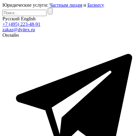
Юридические услуги:
Частным лицам
и
Бизнесу
Русский
English
+7 (495) 223-48-91
zakaz@dvitex.ru
Онлайн