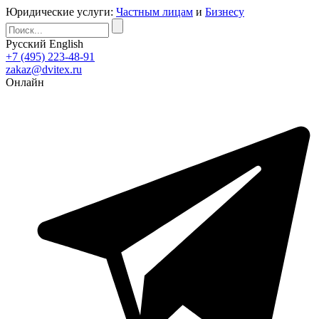
Юридические услуги:
Частным лицам
и
Бизнесу
Русский
English
+7 (495) 223-48-91
zakaz@dvitex.ru
Онлайн