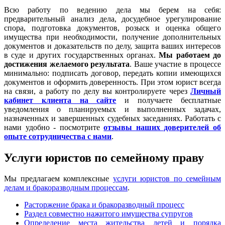
Всю работу по ведению дела мы берем на себя:
предварительный анализ дела, досудебное урегулирование
спора, подготовка документов, розыск и оценка общего
имущества при необходимости, получение дополнительных
документов и доказательств по делу, защита ваших интересов
в суде и других государственных органах.
Мы работаем
до
достижения желаемого результата
. Ваше участие в процессе
минимально: подписать договор, передать копии имеющихся
документов и оформить доверенность. При этом юрист всегда
на связи, а работу по делу вы контролируете через
Личный
кабинет клиента на сайте
и получаете бесплатные
уведомления о планируемых и выполненных задачах,
назначенных и завершенных судебных заседаниях. Работать с
нами удобно - посмотрите
отзывы наших доверителей об
опыте сотрудничества с нами
.
Услуги юристов по семейному праву
Мы предлагаем комплексные
услуги юристов по семейным
делам и бракоразводным процессам
.
Расторжение брака и бракоразводный процесс
Раздел совместно нажитого имущества супругов
Определение места жительства детей и порядка