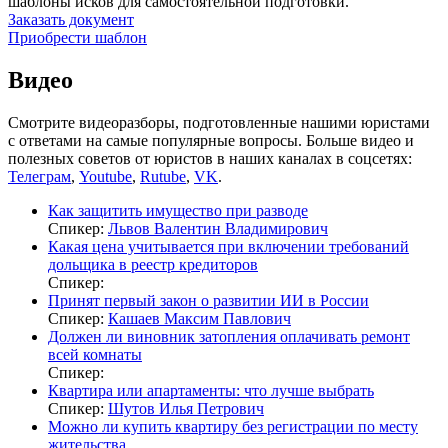
шаблоны исков для самостоятельной подготовки.
Заказать документ
Приобрести шаблон
Видео
Смотрите видеоразборы, подготовленные нашими юристами
с ответами на самые популярные вопросы. Больше видео и
полезных советов от юристов в наших каналах в соцсетях:
Телеграм
,
Youtube
,
Rutube
,
VK
.
Как защитить имущество при разводе
Спикер:
Львов Валентин Владимирович
Какая цена учитывается при включении требований
дольщика в реестр кредиторов
Спикер:
Принят первый закон о развитии ИИ в России
Спикер:
Кашаев Максим Павлович
Должен ли виновник затопления оплачивать ремонт
всей комнаты
Спикер:
Квартира или апартаменты: что лучше выбрать
Спикер:
Шутов Илья Петрович
Можно ли купить квартиру без регистрации по месту
жительства