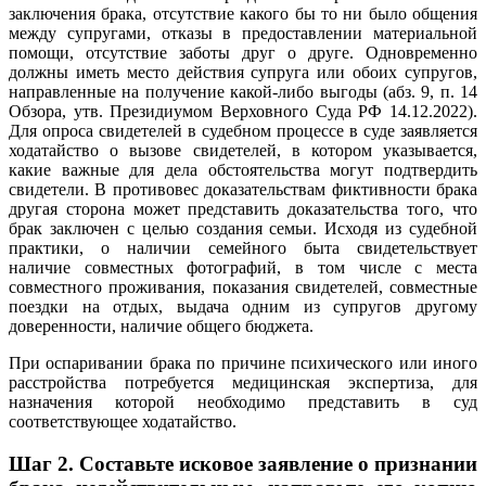
заключения брака, отсутствие какого бы то ни было общения
между супругами, отказы в предоставлении материальной
помощи, отсутствие заботы друг о друге. Одновременно
должны иметь место действия супруга или обоих супругов,
направленные на получение какой-либо выгоды (абз. 9, п. 14
Обзора, утв. Президиумом Верховного Суда РФ 14.12.2022).
Для опроса свидетелей в судебном процессе в суде заявляется
ходатайство о вызове свидетелей, в котором указывается,
какие важные для дела обстоятельства могут подтвердить
свидетели. В противовес доказательствам фиктивности брака
другая сторона может представить доказательства того, что
брак заключен с целью создания семьи. Исходя из судебной
практики, о наличии семейного быта свидетельствует
наличие совместных фотографий, в том числе с места
совместного проживания, показания свидетелей, совместные
поездки на отдых, выдача одним из супругов другому
доверенности, наличие общего бюджета.
При оспаривании брака по причине психического или иного
расстройства потребуется медицинская экспертиза, для
назначения которой необходимо представить в суд
соответствующее ходатайство.
Шаг 2. Составьте исковое заявление о признании