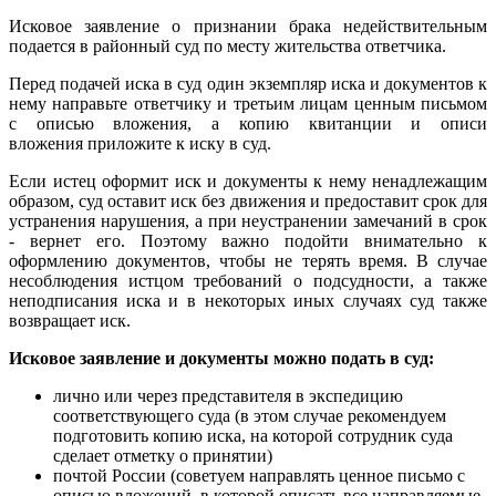
Исковое заявление о признании брака недействительным
подается в районный суд по месту жительства ответчика.
Перед подачей иска в суд один экземпляр иска и документов к
нему направьте ответчику и третьим лицам ценным письмом
с описью вложения, а копию квитанции и описи
вложения приложите к иску в суд.
Если истец оформит иск и документы к нему ненадлежащим
образом, суд оставит иск без движения и предоставит срок для
устранения нарушения, а при неустранении замечаний в срок
- вернет его. Поэтому важно подойти внимательно к
оформлению документов, чтобы не терять время. В случае
несоблюдения истцом требований о подсудности, а также
неподписания иска и в некоторых иных случаях суд также
возвращает иск.
Исковое заявление и документы можно подать в суд:
лично или через представителя в экспедицию
соответствующего суда (в этом случае рекомендуем
подготовить копию иска, на которой сотрудник суда
сделает отметку о принятии)
почтой России (советуем направлять ценное письмо с
описью вложений, в которой описать все направляемые