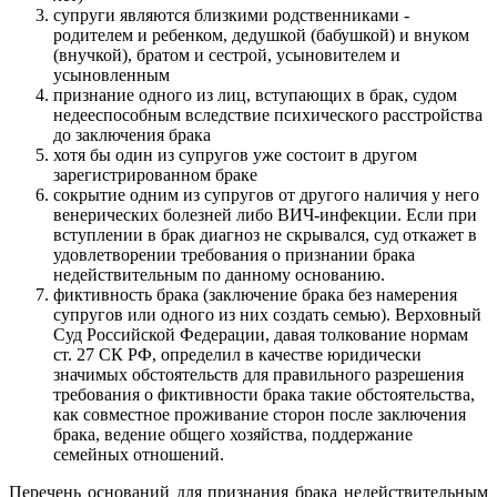
супруги являются близкими родственниками -
родителем и ребенком, дедушкой (бабушкой) и внуком
(внучкой), братом и сестрой, усыновителем и
усыновленным
признание одного из лиц, вступающих в брак, судом
недееспособным вследствие психического расстройства
до заключения брака
хотя бы один из супругов уже состоит в другом
зарегистрированном браке
сокрытие одним из супругов от другого наличия у него
венерических болезней либо ВИЧ-инфекции. Если при
вступлении в брак диагноз не скрывался, суд откажет в
удовлетворении требования о признании брака
недействительным по данному основанию.
фиктивность брака (заключение брака без намерения
супругов или одного из них создать семью). Верховный
Суд Российской Федерации, давая толкование нормам
ст. 27 СК РФ, определил в качестве юридически
значимых обстоятельств для правильного разрешения
требования о фиктивности брака такие обстоятельства,
как совместное проживание сторон после заключения
брака, ведение общего хозяйства, поддержание
семейных отношений.
Перечень оснований для признания брака недействительным