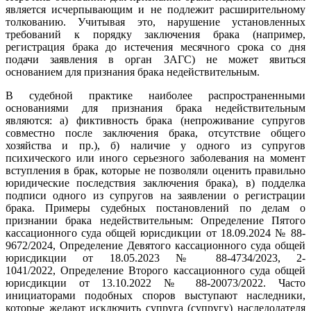
является исчерпывающим и не подлежит расширительному
толкованию. Учитывая это, нарушение установленных
требований к порядку заключения брака (например,
регистрация брака до истечения месячного срока со дня
подачи заявления в орган ЗАГС) не может явиться
основанием для признания брака недействительным.
В судебной практике наиболее распространенными
основаниями для признания брака недействительным
являются: а) фиктивность брака (непроживание супругов
совместно после заключения брака, отсутствие общего
хозяйства и пр.), б) наличие у одного из супругов
психического или иного серьезного заболевания на момент
вступления в брак, которые не позволяли оценить правильно
юридические последствия заключения брака), в) подделка
подписи одного из супругов на заявлении о регистрации
брака. Примеры судебных постановлений по делам о
признании брака недействительным: Определение Пятого
кассационного суда общей юрисдикции от 18.09.2024 № 88-
9672/2024, Определение Девятого кассационного суда общей
юрисдикции от 18.05.2023 № 88-4734/2023, 2-
1041/2022, Определение Второго кассационного суда общей
юрисдикции от 13.10.2022 № 88-20073/2022. Часто
инициаторами подобных споров выступают наследники,
которые желают исключить супруга (супругу) наследодателя