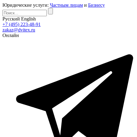
Юридические услуги:
Частным лицам
и
Бизнесу
Русский
English
+7 (495) 223-48-91
zakaz@dvitex.ru
Онлайн