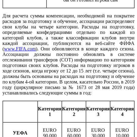
Для расчета суммы компенсации, необходимой на покрытие
расходов за подготовку и обучение, ассоциации распределяют
свои клубы на четыре категории. Расходы на подготовку,
определяемые конфедерациями отдельно по каждой из
категорий клубов, а также классификации клубов внутри
каждой ассоциации, публикуются на веб-сайте ФИФА
(
www.FIFA.com
). Они обновляются в конце каждого сезона.
Ассоциации должны постоянно обновлять в системе
отслеживания трансферов (СОТ) информацию по категориям
подготовки своих клубов. Расходы на подготовку игроков в
ходе сезонов, когда игроку от 12 до 15 лет (т.е. четыре сезона),
должны быть основаны на расходах на подготовку и обучение
по клубам 4-ой категории. В целом, касательно России, в 2019
году (циркулярное письмо за № 1673 от 28 мая 2019 года)
устанавливались следующие суммы в год:
Категория
Категория
Категория
Категория
1
2
3
4
EURO
EURO
EURO
EURO
УЕФА
90,000
60,000
30,000
10,000