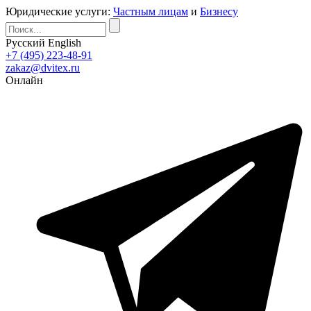
Юридические услуги:
Частным лицам
и
Бизнесу
Русский
English
+7 (495) 223-48-91
zakaz@dvitex.ru
Онлайн