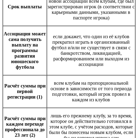
новой ассоциации всем клубам, где был
Срок выплаты
зарегистрирован игрок (в соответствии с
карьерными данными, указанными в
паспорте игрока)
Ассоциация может
если докажет, что один из её клубов
сама получить
прекратил играть в организованный
выплату на
футбол и/или не существует в связи с
программы
банкротством, ликвидацией,
развития
расформированием или выходом из
юношеского
ассоциации
футбола
всем клубам на пропорциональной
Расчёт суммы при
основе в зависимости от того периода
первой
подготовки, который игрок провел в
регистрации (1)
каждом из клубов
лишь его прежнему клубу, за то время,
Расчёт суммы при
которое он действительно готовился в
каждом переходе
этом клубе, с учётом расходов, которые
профессионала до
были бы понесены новым клубом, если
23 лет (2)
бы он готовил игрока сам