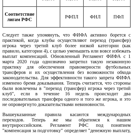
Соответствие
РФПЛ
ФНЛ
ПФЛ
лигам РФС
Следует также упомянуть, что ФИФА активно борется с
практикой, когда клубы осуществляют переход (трансфер)
игрока через третий клуб более низкой категории (как
правило, категории 4), с целью уменьшить или вовсе избежать
выплат компенсаций. Обновленный Регламент ФИФА с 1
марта 2020 года однозначно запретил такую незаконную
практику для обеспечения правомерности футбольных
трансферов и их осуществления без возможности обхода
законодательства. Для эффективности такого запрета ФИФА
изменено бремя доказывания. Теперь считается, что стороны
были вовлечены в "переход (трансфер) игрока через третий
клуб", если в течение 16 недель происходит два
последовательных трансфера одного и того же игрока, и это
не опровергнуто доказательствами невиновности.
Вышеуказанные правила касаются международных
переходов. Теперь же мы обратимся к нашим
внутрироссийским. Регламент РФС под понятием
"компенсация за подготовку" определяет "денежную выплату,