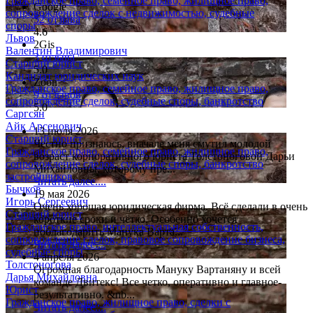
Гражданское право, семейное право, жилищное право,
Google
сопровождение сделок с недвижимостью, судебные
52 отзыва
споры
4.6
Львов
2Gis
Валентин Владимирович
3 отзыва
Старший юрист
5.0
Кандидат юридических наук
Zoon
Гражданское право, семейное право, жилищное право,
9 отзывов
сопровождение сделок, судебные споры, банкротство
5.0
Саргсян
Айк Арсенович
13 июля 2026
Старший юрист
Честно признаюсь, вначале меня смутил молодой
Гражданское право, семейное право, жилищное право,
возраст корпоративного юриста Толстоноговой Дарьи
сопровождение сделок, судебные споры, банкротство
Михайловны, которому пре...
застройщиков
Читать далее....
Бычков
19 мая 2026
Игорь Сергеевич
Очень хорошая юридическая фирма. Всё сделали в очень
Старший юрист
короткие сроки и чётко. Особенно хочется
Гражданское право, интеллектуальная собственность,
поблагодарить Манука Варта...
сопровождение сделок, правовое сопровождение бизнеса,
Читать далее....
судебные споры
4 апреля 2026
Толстоногова
Огромная благодарность Мануку Вартаняну и всей
Дарья Михайловна
команде Двитекс! Все четко, оперативно и главное-
Юрист
результативно. &nb...
Гражданское право, жилищное право, сделки с
Читать далее....