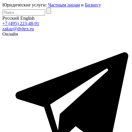
Юридические услуги:
Частным лицам
и
Бизнесу
Русский
English
+7 (495) 223-48-91
zakaz@dvitex.ru
Онлайн