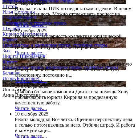
недвижимостью, судебные споры
24 марта 2026
Шутов
Подавал иск на ПИК по недостаткам отделки. В целом
Илья Петрович
все понравилось. Можно отслеживать процесс на
Старший юрист
сайте. Также...
Спортивное и трудовое право
Читать далее....
Шмаров
27 ноября 2025
Кирилл Максимович
Выражаю благодарность коллективу юридической
Юрист
фирмы Двитекс. В частности Кашаеву Максиму
Гражданское и жилищное право, судебные споры
Павловичу и Шутову Илье Петрович...
Зык
Читать далее....
Никита Николаевич
16 ноября 2025
Юрист
Огромное спасибо компании Двитекс за выполненную
Гражданское право, жилищное право, судебные споры
работу и за результат. Отдельное спасибо Мануку
Балашов
Овсеповичу, постоянно н...
Игорь Борисович
Читать далее....
Помощник руководителя
20 октября 2025
Ипполитова
Спасибо большое компании Двитекс за помощь!Хочу
Анна Викторовна
поблагодарить юриста Киррила за проделанную
качественную работу.
Читать далее....
10 октября 2025
Ребята молодцы! Все четко. Оценили перспективу дела
и только потом взялись за него. Отбили штраф. И работа
и коммуникаци...
Читать далее....