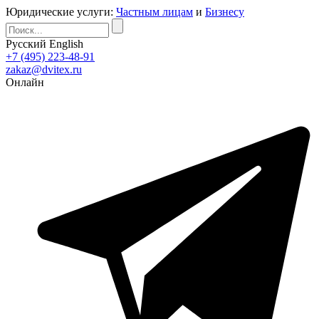
Юридические услуги:
Частным лицам
и
Бизнесу
Русский
English
+7 (495) 223-48-91
zakaz@dvitex.ru
Онлайн