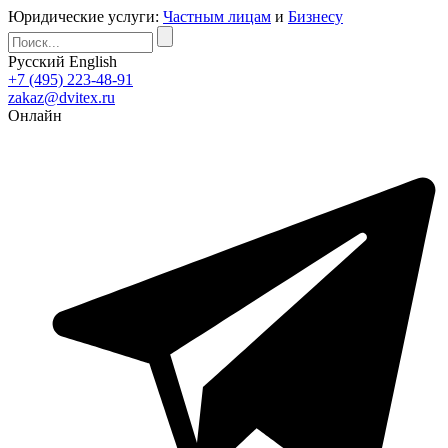
Юридические услуги:
Частным лицам
и
Бизнесу
Русский
English
+7 (495) 223-48-91
zakaz@dvitex.ru
Онлайн