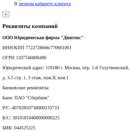
В
личном кабинете клиента
×
Реквизиты компаний
ООО Юридическая фирма "Двитекс"
ИНН/КПП 7722728666/770601001
ОГРН 1107746800490
Юридический адрес: 119180 г. Москва, пер. 1-й Голутвинский,
д. 3-5 стр. 1, 3 этаж, пом.II, ком.1
Банковские реквизиты:
Банк: ПАО "Сбербанк"
Р/С: 40702810738000235733
К/С: 30101810400000000225
БИК: 044525225