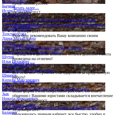
застройщиков
проделанная работа!
Бычков
Читать далее....
Игорь Сергеевич
19 декабря 2017
Старший юрист
Сработано на отлично, огромная благодарность
Гражданское право, интеллектуальная собственность,
компании за проделанную работу
сопровождение сделок, правовое сопровождение бизнеса,
Читать далее....
судебные споры
19 декабря 2017
Толстоногова
Рада буду рекомендовать Вашу компанию своим
Дарья Михайловна
знакомым.
Юрист
Читать далее....
Гражданское право, жилищное право, сделки с
6 декабря 2017
недвижимостью, судебные споры
Обращался к данной компании остался доволен! Работа
Шутов
проведена на отлично!
Илья Петрович
Читать далее....
Старший юрист
6 декабря 2017
Спортивное и трудовое право
Все отлично! Огромная благодарность за проделанную
Шмаров
работу!
Кирилл Максимович
Читать далее....
Юрист
7 августа 2026
Гражданское и жилищное право, судебные споры
Ваша фирма очень оперативно работает. По опыту
Зык
общения с Вашими юристами складывается впечатление
Никита Николаевич
о их компетентност...
Юрист
Читать далее....
Гражданское право, жилищное право, судебные споры
18 декабря 2017
Балашов
Пользовалась личным кабинет, все быстро, удобно и