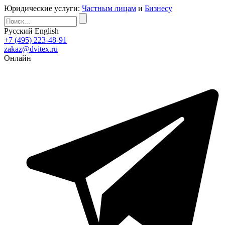
Юридические услуги:
Частным лицам
и
Бизнесу
Русский
English
+7 (495) 223-48-91
zakaz@dvitex.ru
Онлайн