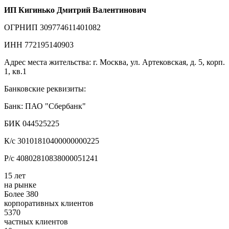
ИП Кигинько Дмитрий Валентинович
ОГРНИП 309774611401082
ИНН 772195140903
Адрес места жительства: г. Москва, ул. Артековская, д. 5, корп.
1, кв.1
Банковские реквизиты:
Банк: ПАО "Сбербанк"
БИК 044525225
К/с 30101810400000000225
Р/с 40802810838000051241
15 лет
на рынке
Более 380
корпоративных клиентов
5370
частных клиентов