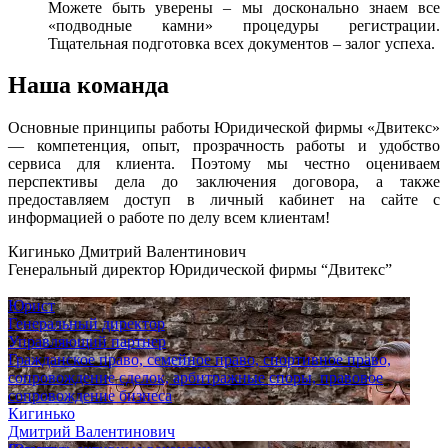
Можете быть уверены – мы досконально знаем все
«подводные камни» процедуры регистрации.
Тщательная подготовка всех документов – залог успеха.
Наша команда
Основные принципы работы Юридической фирмы «Двитекс»
— компетенция, опыт, прозрачность работы и удобство
сервиса для клиента. Поэтому мы честно оцениваем
перспективы дела до заключения договора, а также
предоставляем доступ в личный кабинет на сайте с
информацией о работе по делу всем клиентам!
Кигинько Дмитрий Валентинович
Генеральный директор Юридической фирмы “Двитекс”
Юрист
Генеральный директор
Управляющий партнер
Гражданское право, семейное право, спортивное право,
сопровождение сделок, арбитражные споры, правовое
сопровождение бизнеса
Кигинько
Дмитрий Валентинович