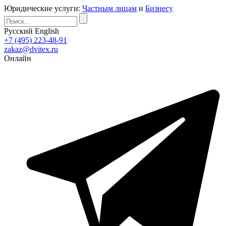
Юридические услуги:
Частным лицам
и
Бизнесу
Русский
English
+7 (495) 223-48-91
zakaz@dvitex.ru
Онлайн