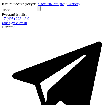
Юридические услуги:
Частным лицам
и
Бизнесу
Русский
English
+7 (495) 223-48-91
zakaz@dvitex.ru
Онлайн