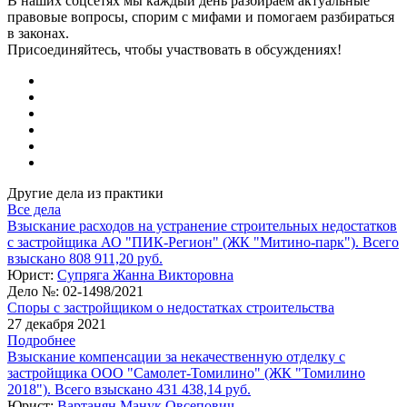
В наших соцсетях мы каждый день разбираем актуальные
правовые вопросы, спорим с мифами и помогаем разбираться
в законах.
Присоединяйтесь, чтобы участвовать в обсуждениях!
Другие дела из практики
Все дела
Взыскание расходов на устранение строительных недостатков
с застройщика АО "ПИК-Регион" (ЖК "Митино-парк"). Всего
взыскано 808 911,20 руб.
Юрист:
Супряга Жанна Викторовна
Дело №:
02-1498/2021
Споры с застройщиком о недостатках строительства
27 декабря 2021
Подробнее
Взыскание компенсации за некачественную отделку с
застройщика ООО "Самолет-Томилино" (ЖК "Томилино
2018"). Всего взыскано 431 438,14 руб.
Юрист:
Вартанян Манук Овсепович