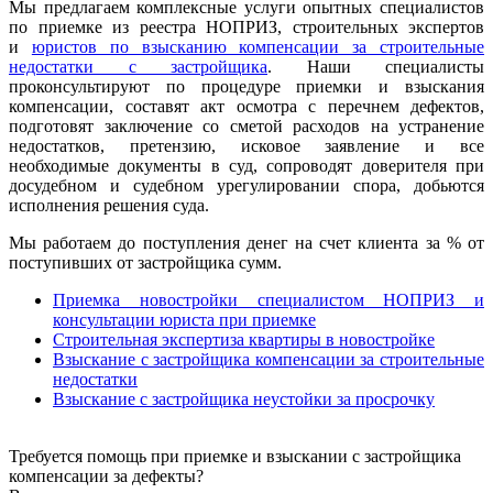
Мы предлагаем комплексные услуги опытных специалистов
по приемке из реестра НОПРИЗ, строительных экспертов
и
юристов по взысканию компенсации за строительные
недостатки с застройщика
. Наши специалисты
проконсультируют по процедуре приемки и взыскания
компенсации, составят акт осмотра с перечнем дефектов,
подготовят заключение со сметой расходов на устранение
недостатков, претензию, исковое заявление и все
необходимые документы в суд, сопроводят доверителя при
досудебном и судебном урегулировании спора, добьются
исполнения решения суда.
Мы работаем до поступления денег на счет клиента за % от
поступивших от застройщика сумм.
Приемка новостройки специалистом НОПРИЗ и
консультации юриста при приемке
Строительная экспертиза квартиры в новостройке
Взыскание с застройщика компенсации за строительные
недостатки
Взыскание с застройщика неустойки за просрочку
Требуется помощь при приемке и взыскании с застройщика
компенсации за дефекты?