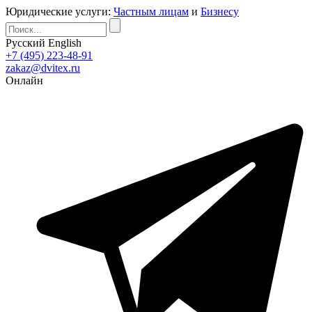
Юридические услуги:
Частным лицам
и
Бизнесу
Русский
English
+7 (495) 223-48-91
zakaz@dvitex.ru
Онлайн