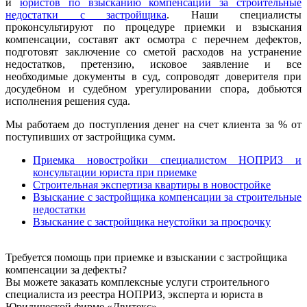
и
юристов по взысканию компенсации за строительные
недостатки с застройщика
. Наши специалисты
проконсультируют по процедуре приемки и взыскания
компенсации, составят акт осмотра с перечнем дефектов,
подготовят заключение со сметой расходов на устранение
недостатков, претензию, исковое заявление и все
необходимые документы в суд, сопроводят доверителя при
досудебном и судебном урегулировании спора, добьются
исполнения решения суда.
Мы работаем до поступления денег на счет клиента за % от
поступивших от застройщика сумм.
Приемка новостройки специалистом НОПРИЗ и
консультации юриста при приемке
Строительная экспертиза квартиры в новостройке
Взыскание с застройщика компенсации за строительные
недостатки
Взыскание с застройщика неустойки за просрочку
Требуется помощь при приемке и взыскании с застройщика
компенсации за дефекты?
Вы можете заказать комплексные услуги строительного
специалиста из реестра НОПРИЗ, эксперта и юриста в
Юридической фирме «Двитекс».