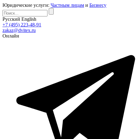
Юридические услуги:
Частным лицам
и
Бизнесу
Русский
English
+7 (495) 223-48-91
zakaz@dvitex.ru
Онлайн