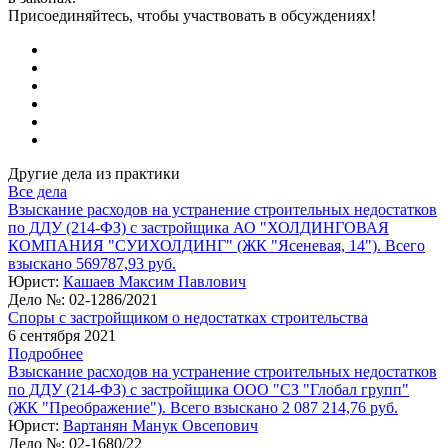
Присоединяйтесь, чтобы участвовать в обсуждениях!
Другие дела из практики
Все дела
Взыскание расходов на устранение строительных недостатков
по ДДУ (214-ФЗ) с застройщика АО "ХОЛДИНГОВАЯ
КОМПАНИЯ "СУИХОЛДИНГ" (ЖК "Ясеневая, 14"). Всего
взыскано 569787,93 руб.
Юрист:
Кашаев Максим Павлович
Дело №:
02-1286/2021
Споры с застройщиком о недостатках строительства
6 сентября 2021
Подробнее
Взыскание расходов на устранение строительных недостатков
по ДДУ (214-ФЗ) с застройщика ООО "СЗ "Глобал групп"
(ЖК "Преображение"). Всего взыскано 2 087 214,76 руб.
Юрист:
Вартанян Манук Овсепович
Дело №:
02-1680/22