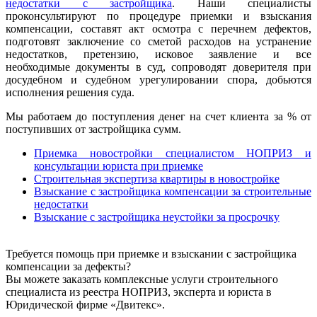
недостатки с застройщика
. Наши специалисты
проконсультируют по процедуре приемки и взыскания
компенсации, составят акт осмотра с перечнем дефектов,
подготовят заключение со сметой расходов на устранение
недостатков, претензию, исковое заявление и все
необходимые документы в суд, сопроводят доверителя при
досудебном и судебном урегулировании спора, добьются
исполнения решения суда.
Мы работаем до поступления денег на счет клиента за % от
поступивших от застройщика сумм.
Приемка новостройки специалистом НОПРИЗ и
консультации юриста при приемке
Строительная экспертиза квартиры в новостройке
Взыскание с застройщика компенсации за строительные
недостатки
Взыскание с застройщика неустойки за просрочку
Требуется помощь при приемке и взыскании с застройщика
компенсации за дефекты?
Вы можете заказать комплексные услуги строительного
специалиста из реестра НОПРИЗ, эксперта и юриста в
Юридической фирме «Двитекс».