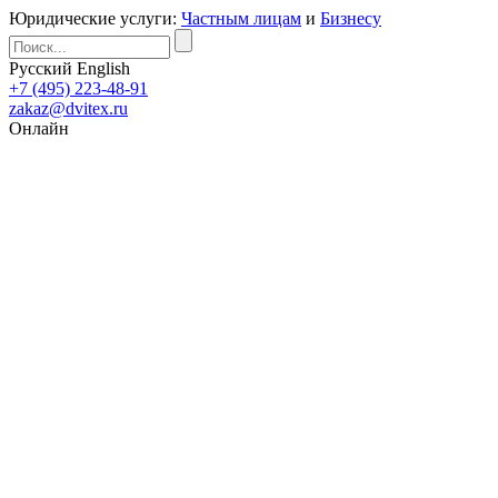
Юридические услуги:
Частным лицам
и
Бизнесу
Русский
English
+7 (495) 223-48-91
zakaz@dvitex.ru
Онлайн