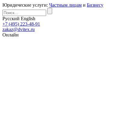
Юридические услуги:
Частным лицам
и
Бизнесу
Русский
English
+7 (495) 223-48-91
zakaz@dvitex.ru
Онлайн