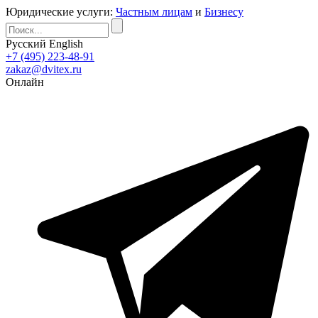
Юридические услуги:
Частным лицам
и
Бизнесу
Русский
English
+7 (495) 223-48-91
zakaz@dvitex.ru
Онлайн