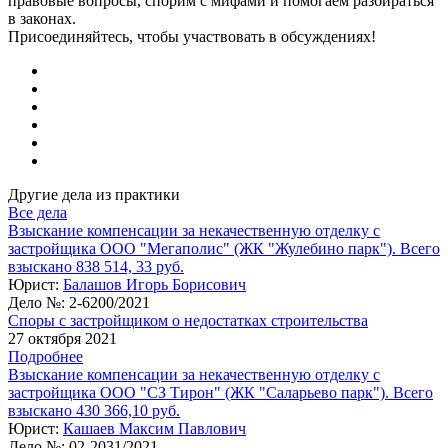
правовые вопросы, спорим с мифами и помогаем разбираться
в законах.
Присоединяйтесь, чтобы участвовать в обсуждениях!
Другие дела из практики
Все дела
Взыскание компенсации за некачественную отделку с
застройщика ООО "Мегаполис" (ЖК "Жулебино парк"). Всего
взыскано 838 514, 33 руб.
Юрист:
Балашов Игорь Борисович
Дело №:
2-6200/2021
Споры с застройщиком о недостатках строительства
27 октября 2021
Подробнее
Взыскание компенсации за некачественную отделку с
застройщика ООО "СЗ Тирон" (ЖК "Саларьево парк"). Всего
взыскано 430 366,10 руб.
Юрист:
Кашаев Максим Павлович
Дело №:
02-2031/2021