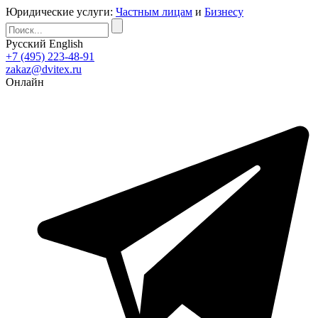
Юридические услуги:
Частным лицам
и
Бизнесу
Русский
English
+7 (495) 223-48-91
zakaz@dvitex.ru
Онлайн