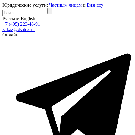
Юридические услуги:
Частным лицам
и
Бизнесу
Русский
English
+7 (495) 223-48-91
zakaz@dvitex.ru
Онлайн