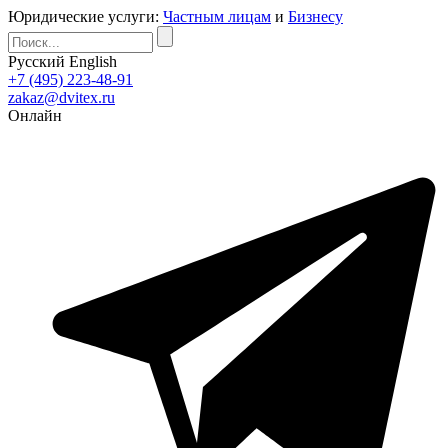
Юридические услуги:
Частным лицам
и
Бизнесу
Русский
English
+7 (495) 223-48-91
zakaz@dvitex.ru
Онлайн