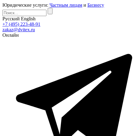
Юридические услуги:
Частным лицам
и
Бизнесу
Русский
English
+7 (495) 223-48-91
zakaz@dvitex.ru
Онлайн