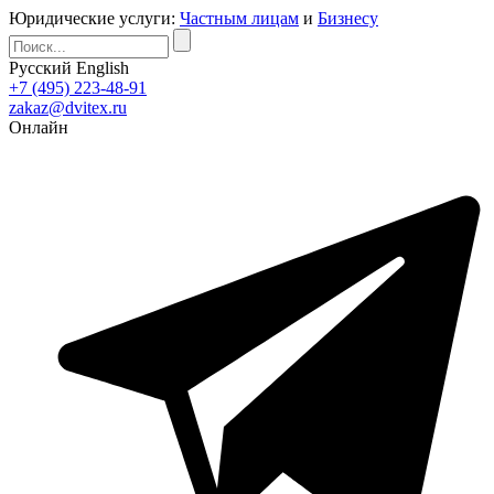
Юридические услуги:
Частным лицам
и
Бизнесу
Русский
English
+7 (495) 223-48-91
zakaz@dvitex.ru
Онлайн