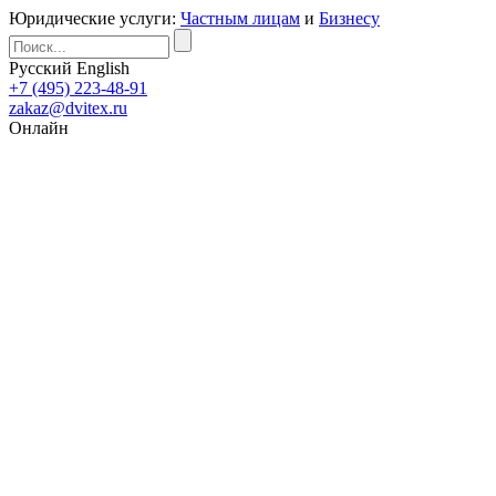
Юридические услуги:
Частным лицам
и
Бизнесу
Русский
English
+7 (495) 223-48-91
zakaz@dvitex.ru
Онлайн