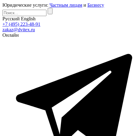
Юридические услуги:
Частным лицам
и
Бизнесу
Русский
English
+7 (495) 223-48-91
zakaz@dvitex.ru
Онлайн