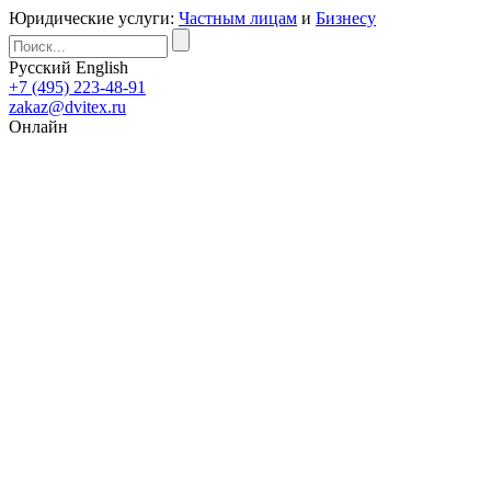
Юридические услуги:
Частным лицам
и
Бизнесу
Русский
English
+7 (495) 223-48-91
zakaz@dvitex.ru
Онлайн