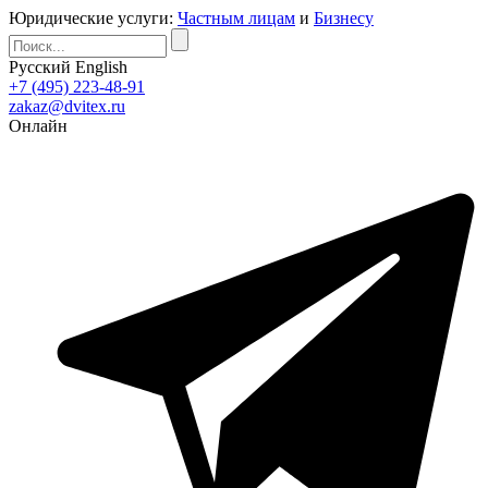
Юридические услуги:
Частным лицам
и
Бизнесу
Русский
English
+7 (495) 223-48-91
zakaz@dvitex.ru
Онлайн