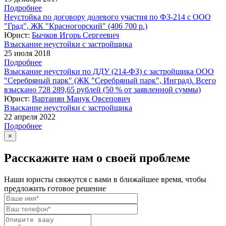
Подробнее
Неустойка по договору долевого участия по ФЗ-214 с ООО
"Град", ЖК "Красногорский" (406 700 р.)
Юрист:
Бычков Игорь Сергеевич
Взыскание неустойки с застройщика
25 июля 2018
Подробнее
Взыскание неустойки по ДДУ (214-ФЗ) с застройщика ООО
"Серебряный парк" (ЖК "Серебряный парк", Инград). Всего
взыскано 728 289,65 рублей (50 % от заявленной суммы)
Юрист:
Вартанян Манук Овсепович
Взыскание неустойки с застройщика
22 апреля 2022
Подробнее
×
Расскажите нам о своей проблеме
Наши юристы свяжутся с вами в ближайшее время, чтобы
предложить готовое решение