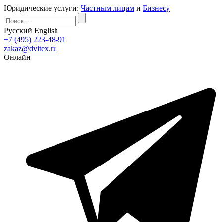
Юридические услуги:
Частным лицам
и
Бизнесу
Русский
English
+7 (495) 223-48-91
zakaz@dvitex.ru
Онлайн