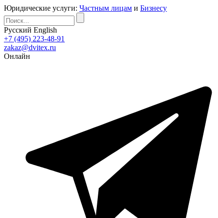
Юридические услуги:
Частным лицам
и
Бизнесу
Русский
English
+7 (495) 223-48-91
zakaz@dvitex.ru
Онлайн