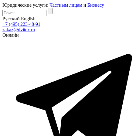
Юридические услуги:
Частным лицам
и
Бизнесу
Русский
English
+7 (495) 223-48-91
zakaz@dvitex.ru
Онлайн