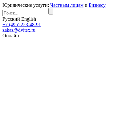
Юридические услуги:
Частным лицам
и
Бизнесу
Русский
English
+7 (495) 223-48-91
zakaz@dvitex.ru
Онлайн