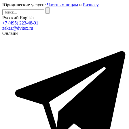
Юридические услуги:
Частным лицам
и
Бизнесу
Русский
English
+7 (495) 223-48-91
zakaz@dvitex.ru
Онлайн