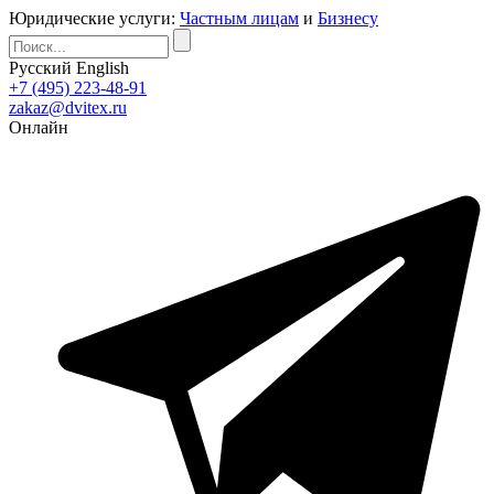
Юридические услуги:
Частным лицам
и
Бизнесу
Русский
English
+7 (495) 223-48-91
zakaz@dvitex.ru
Онлайн