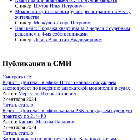
Квартира или апартаменты: что лучше выбрать
Спикер:
Шутов Илья Петрович
Можно ли купить квартиру без регистрации по месту
жительства
Спикер:
Меркулов Игорь Петрович
Наш кейс: Продажа квартиры за 2 недели с судебным
решением и 4-мя собственниками
Спикер:
Львов Валентин Владимирович
Публикации в СМИ
Смотреть все
Юрист "Двитекс" в эфире Пятого канала: обсуждаем
законопроект по введению адвокатской монополии в судах
Автор:
Меркулов Игорь Петрович
2 сентября 2024
Читать статью
Юрист "Двитекс" в эфире канала РБК: обсуждаем судебную
практику по 214-ФЗ
Автор:
Кашаев Максим Павлович
2 сентября 2024
Читать статью
Застройщикам снизили неустойки. Как покупателям