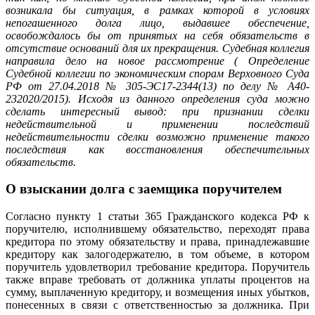
возникала бы ситуация, в рамках которой в условиях
непогашенного долга лицо, выдавшее обеспечение,
освобождалось бы от принятых на себя обязательств в
отсутствие оснований для их прекращения. Судебная коллегия
направила дело на новое рассмотрение (
Определение
Судебной коллегии по экономическим спорам Верховного Суда
РФ от 27.04.2018 № 305-ЭС17-2344(13) по делу № А40-
232020/2015). Исходя из данного определения суда можно
сделать интересный вывод: при признании сделки
недействительной и применении последствий
недействительности сделки возможно применение такого
последствия как восстановления обеспечительных
обязательств.
О взыскании долга с заемщика поручителем
Согласно пункту 1 статьи 365 Гражданского кодекса РФ к
поручителю, исполнившему обязательство, переходят права
кредитора по этому обязательству и права, принадлежавшие
кредитору как залогодержателю, в том объеме, в котором
поручитель удовлетворил требование кредитора. Поручитель
также вправе требовать от должника уплаты процентов на
сумму, выплаченную кредитору, и возмещения иных убытков,
понесенных в связи с ответственностью за должника. При