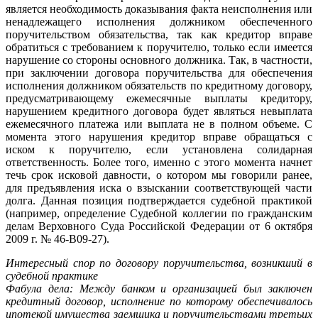
является необходимость доказывания факта неисполнения или
ненадлежащего исполнения должником обеспеченного
поручительством обязательства, так как кредитор вправе
обратиться с требованием к поручителю, только если имеется
нарушение со стороны основного должника. Так, в частности,
при заключении договора поручительства для обеспечения
исполнения должником обязательств по кредитному договору,
предусматривающему ежемесячные выплаты кредитору,
нарушением кредитного договора будет являться невыплата
ежемесячного платежа или выплата не в полном объеме. С
момента этого нарушения кредитор вправе обращаться с
иском к поручителю, если установлена солидарная
ответственность. Более того, именно с этого момента начнет
течь срок исковой давности, о котором мы говорили ранее,
для предъявления иска о взыскании соответствующей части
долга. Данная позиция подтверждается судебной практикой
(например, определение Судебной коллегии по гражданским
делам Верховного Суда Российской Федерации от 6 октября
2009 г. № 46-В09-27).
Интересный спор по договору поручительства, возникший в
судебной практике
Фабула дела: Между банком и организацией был заключен
кредитный договор, исполнение по которому обеспечивалось
ипотекой имущества заемщика и поручительствами третьих