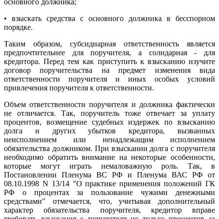
основного должника;
• взыскать средства с основного должника в бесспорном
порядке.
Таким образом, субсидиарная ответственность является
предпочтительнее для поручителя, а солидарная - для
кредитора. Перед тем как приступить к взысканию изучите
договор поручительства на предмет изменения вида
ответственности поручителя и иных особых условий
привлечения поручителя к ответственности.
Объем ответственности поручителя и должника фактически
не отличается. Так, поручитель тоже отвечает за уплату
процентов, возмещение судебных издержек по взысканию
долга и других убытков кредитора, вызванных
неисполнением или ненадлежащим исполнением
обязательства должником. При взыскании долга с поручителя
необходимо обратить внимание на некоторые особенности,
которые могут играть немаловажную роль. Так, в
Постановлении Пленума ВС РФ и Пленума ВАС РФ от
08.10.1998 N 13/14 "О практике применения положений ГК
РФ о процентах за пользование чужими денежными
средствами" отмечается, что, учитывая дополнительный
характер обязательства поручителя, кредитор вправе
требовать взыскания с поручителя не только процентов за