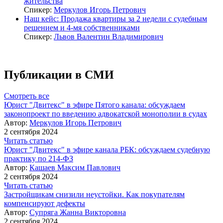
жительства
Спикер:
Меркулов Игорь Петрович
Наш кейс: Продажа квартиры за 2 недели с судебным
решением и 4-мя собственниками
Спикер:
Львов Валентин Владимирович
Публикации в СМИ
Смотреть все
Юрист "Двитекс" в эфире Пятого канала: обсуждаем
законопроект по введению адвокатской монополии в судах
Автор:
Меркулов Игорь Петрович
2 сентября 2024
Читать статью
Юрист "Двитекс" в эфире канала РБК: обсуждаем судебную
практику по 214-ФЗ
Автор:
Кашаев Максим Павлович
2 сентября 2024
Читать статью
Застройщикам снизили неустойки. Как покупателям
компенсируют дефекты
Автор:
Супряга Жанна Викторовна
2 сентября 2024