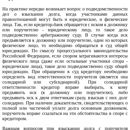
На практике нередко возникает вопрос о подведомственности
дел о взыскании долга, когда участниками данных
правоотношений могут быть и юридические, и физические
лица. Так, если кредитор-банк обращается с иском к должнику
или поручителю - юридическому лицу, то такое дело
подведомственно арбитражному суду. В случае когда иск
предъявляется к должнику или поручителю, один из которых
физическое лицо, то необходимо обращаться в суд общей
юрисдикции. По смыслу процессуального законодательства
Российской Федерации, если спором затрагиваются интересы
физического лица (даже если остальные участники спора -
юридические лица), такое дело подведомственно суду общей
юрисдикции. При обращении в суд кредитору необходимо
определить вид ответственности поручителя (является она
солидарной или субсидиарной). При солидарной
ответственности кредитор вправе выбирать, к кому
предъявить иск (к должнику или поручителю), либо
предъявить иск к двум ответчикам сразу, взыскав с них долг
солидарно. При наличии доказательств, свидетельствующих о
полной или частичной уплате долга основным должником,
поручитель вправе ссылаться на эти обстоятельства в споре с
кредитором.
Важным вопросом при взыскании долга с поручителя