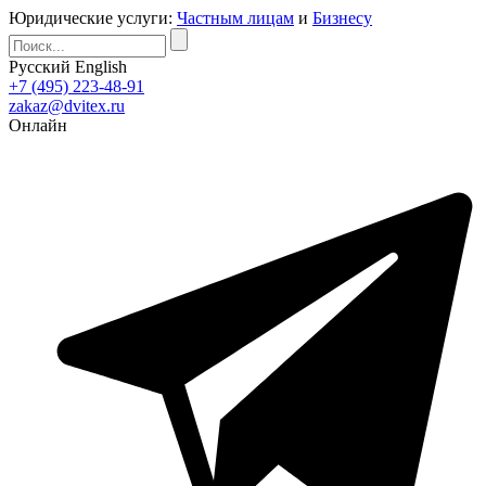
Юридические услуги:
Частным лицам
и
Бизнесу
Русский
English
+7 (495) 223-48-91
zakaz@dvitex.ru
Онлайн