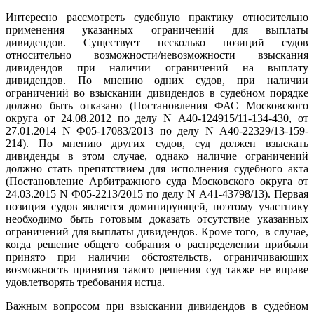
Интересно рассмотреть судебную практику относительно
применения указанных ограничений для выплаты
дивидендов. Существует несколько позиций судов
относительно возможности/невозможности взыскания
дивидендов при наличии ограничений на выплату
дивидендов. По мнению одних судов, при наличии
ограничений во взыскании дивидендов в судебном порядке
должно быть отказано (Постановления ФАС Московского
округа от 24.08.2012 по делу N А40-124915/11-134-430, от
27.01.2014 N Ф05-17083/2013 по делу N А40-22329/13-159-
214). По мнению других судов, суд должен взыскать
дивиденды в этом случае, однако наличие ограничений
должно стать препятствием для исполнения судебного акта
(Постановление Арбитражного суда Московского округа от
24.03.2015 N Ф05-2213/2015 по делу N А41-43798/13). Первая
позиция судов является доминирующей, поэтому участнику
необходимо быть готовым доказать отсутствие указанных
ограничений для выплаты дивидендов. Кроме того, в случае,
когда решение общего собрания о распределении прибыли
принято при наличии обстоятельств, ограничивающих
возможность принятия такого решения суд также не вправе
удовлетворять требования истца.
Важным вопросом при взыскании дивидендов в судебном