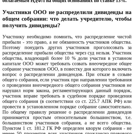
облагаемым НДФЛ на общих основаниях по ставке 13%.
Участники ООО не распределили дивиденды на
общем собрании: что делать учредителю, чтобы
получить дивиденды?
Участнику необходимо помнить, что распределение чистой
прибыли - это право, а не обязанность участников общества.
Поэтому понудить других участников проголосовать за
распределение прибыли общества через суд нельзя. Участник
общества, владеющий более 10 % доли участия в уставном
капитале ООО может требовать созвать внеочередное общее
собрание участников ООО, в повестку дня которого включить
вопрос о распределении дивидендов. При отказе в созыве
общего собрания, если участник при направлении требования
о проведении внеочередного общего собрания участников не
нарушил норм закона, регламентирующих данный порядок,
участник вправе требовать в судебном порядке проведения
общего собрания (в соответствии со ст. 225.7 АПК РФ) или
провести в установленном порядке собрание самостоятельно.
По общему правилу решение о распределении дивидендов
принимается простым относительным большинством, т.е.
большинством участников собрания, а не всего общества.
Пунктом 1 ст. 181.2 ГК РФ определен кворум собрания - не
менее 50 процентов всех участников гражданско-правового