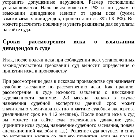
устранить допущенные нарушения. Размер госпошлины
устанавливается Налоговым кодексом РФ и по делам о
взыскании дивидендов зависит от цены иска (сумма
взыскиваемых дивидендов, проценты по ст. 395 ГК РФ). Вы
можете рассчитать пошлину и узнать реквизиты для ее уплаты
на сайте суда.
Сроки рассмотрения иска о взыскании
дивидендов в суде
Итак, после подачи иска при соблюдении всех установленных
законодательством требований суд выносит определение о
принятии иска к производству.
При рассмотрении дела в исковом производстве суд назначает
судебное заседание по рассмотрению иска. Как правило,
рассмотрение в суде искового заявления о взыскании
задолженности занимает 2-3 месяца, однако в случае
назначения судебной экспертизы данный срок может
значительно увеличиваться (по практике судебная экспертиза
увеличивает срок на 4-12 месяцев). После подачи иска в суд
вы можете на сайте суда отслеживать движение дела
(принятие иска судом, назначение судебного заседания, подача
апелляционной жалобы и т.д.). Решение суда вступает в силу
по истечении месяца со дня его принятия, если не подана