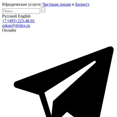
Юридические услуги:
Частным лицам
и
Бизнесу
Русский
English
+7 (495) 223-48-91
zakaz@dvitex.ru
Онлайн