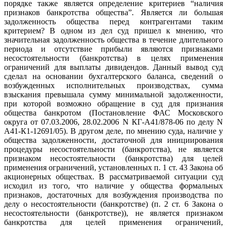
порядке также является определение критериев “наличия
признаков банкротства общества”. Является ли большая
задолженность общества перед контрагентами таким
критерием? В одном из дел суд пришел к мнению, что
значительная задолженность общества в течение длительного
периода и отсутствие прибыли являются признаками
несостоятельности (банкротства) в целях применения
ограничений для выплаты дивидендов. Данный вывод суд
сделал на основании бухгалтерского баланса, сведений о
возбужденных исполнительных производствах, сумма
взыскания превышала сумму минимальной задолженности,
при которой возможно обращение в суд для признания
общества банкротом (Постановление ФАС Московского
округа от 07.03.2006, 28.02.2006 N КГ-А41/878-06 по делу N
А41-К1-12691/05). В другом деле, по мнению суда, наличие у
общества задолженности, достаточной для инициирования
процедуры несостоятельности (банкротства), не является
признаком несостоятельности (банкротства) для целей
применения ограничений, установленных п. 1 ст. 43 Закона об
акционерных обществах. В рассматриваемой ситуации суд
исходил из того, что наличие у общества формальных
признаков, достаточных для возбуждения производства по
делу о несостоятельности (банкротстве) (п. 2 ст. 6 Закона о
несостоятельности (банкротстве)), не является признаком
банкротства для целей применения ограничений,