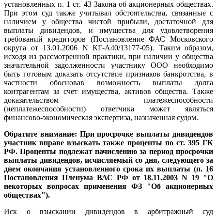
установленных п. 1 ст. 43 Закона об акционерных обществах.
При этом суд также учитывал обстоятельства, связанные с
наличием у общества чистой прибыли, достаточной для
выплаты дивидендов, и имущества для удовлетворения
требований кредиторов (Постановление ФАС Московского
округа от 13.01.2006 N КГ-А40/13177-05). Таким образом,
исходя из рассмотренной практики, при наличии у общества
значительной задолженности участнику ООО необходимо
быть готовым доказать отсутствие признаков банкротства, в
частности обосновав возможность выплаты долга
контрагентам за счет имущества, активов общества. Также
доказательством платежеспособности
(неплатежеспособности) ответчика может являться
финансово-экономическая экспертиза, назначенная судом.
Обратите внимание: При просрочке выплаты дивидендов
участник вправе взыскать также проценты по ст. 395 ГК
РФ. Проценты подлежат начислению за период просрочки
выплаты дивидендов, исчисляемый со дня, следующего за
днем окончания установленного срока их выплаты (п. 16
Постановления Пленума ВАС РФ от 18.11.2003 N 19 "О
некоторых вопросах применения ФЗ "Об акционерных
обществах").
Иск о взыскании дивидендов в арбитражный суд