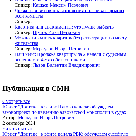
Спикер:
Кашаев Максим Павлович
Должен ли виновник затопления оплачивать ремонт
всей комнаты
Спикер:
Квартира или апартаменты: что лучше выбрать
Спикер:
Шутов Илья Петрович
Можно ли купить квартиру без регистрации по месту
жительства
Спикер:
Меркулов Игорь Петрович
Наш кейс: Продажа квартиры за 2 недели с судебным
решением и 4-мя собственниками
Спикер:
Львов Валентин Владимирович
Публикации в СМИ
Смотреть все
Юрист "Двитекс" в эфире Пятого канала: обсуждаем
законопроект по введению адвокатской монополии в судах
Автор:
Меркулов Игорь Петрович
2 сентября 2024
Читать статью
Юрист "Двитекс" в эфире канала РБК: обсуждаем судебную